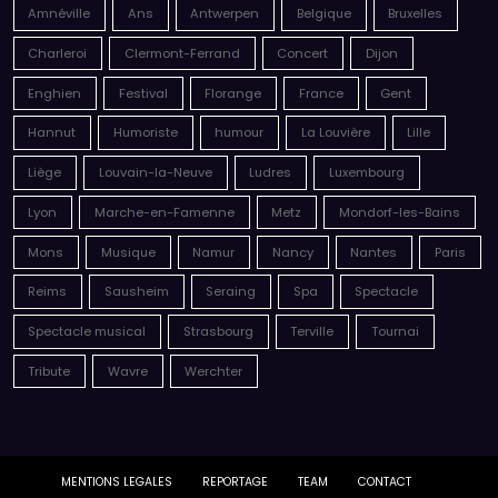
Amnéville
Ans
Antwerpen
Belgique
Bruxelles
Charleroi
Clermont-Ferrand
Concert
Dijon
Enghien
Festival
Florange
France
Gent
Hannut
Humoriste
humour
La Louvière
Lille
Liège
Louvain-la-Neuve
Ludres
Luxembourg
Lyon
Marche-en-Famenne
Metz
Mondorf-les-Bains
Mons
Musique
Namur
Nancy
Nantes
Paris
Reims
Sausheim
Seraing
Spa
Spectacle
Spectacle musical
Strasbourg
Terville
Tournai
Tribute
Wavre
Werchter
MENTIONS LEGALES
REPORTAGE
TEAM
CONTACT