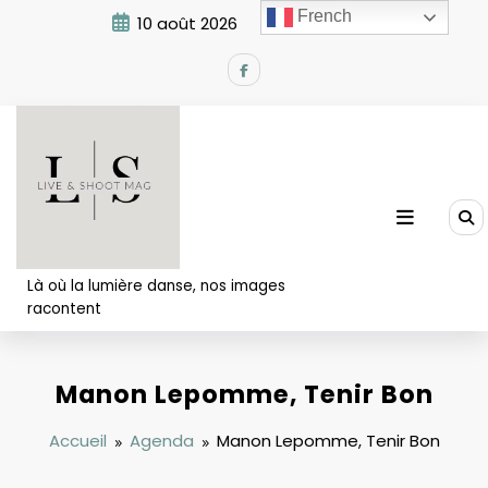
Aller
French
10 août 2026
11:22:06 AM
au
contenu
Là où la lumière danse, nos images
racontent
Manon Lepomme, Tenir Bon
Accueil
Agenda
Manon Lepomme, Tenir Bon