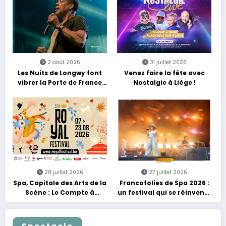
2 août 2026
31 juillet 2026
Les Nuits de Longwy font
Venez faire la fête avec
vibrer la Porte de France
Nostalgie à Liège !
avec une soirée entre
découvertes et énergie
reggae
28 juillet 2026
27 juillet 2026
Spa, Capitale des Arts de la
Francofolies de Spa 2026 :
Scène : Le Compte à
un festival qui se réinvente
Rebours est Lancé !
entre nouveautés et
grands moments de scène