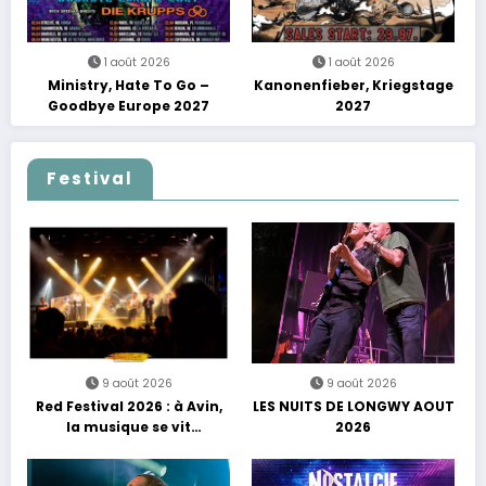
1 août 2026
1 août 2026
Ministry, Hate To Go –
Kanonenfieber, Kriegstage
Goodbye Europe 2027
2027
Festival
9 août 2026
9 août 2026
Red Festival 2026 : à Avin,
LES NUITS DE LONGWY AOUT
la musique se vit
2026
autrement