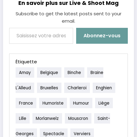
En savoir plus sur Live & Shoot Mag
Subscribe to get the latest posts sent to your
email.
Saisissez votre adresse e-mail…
Abonnez-vous
Étiquette
Amay
Belgique
Binche
Braine
L'Alleud
Bruxelles
Charleroi
Enghien
France
Humoriste
Humour
Liège
Lille
Morlanwelz
Mouscron
Saint-
Georges
Spectacle
Verviers