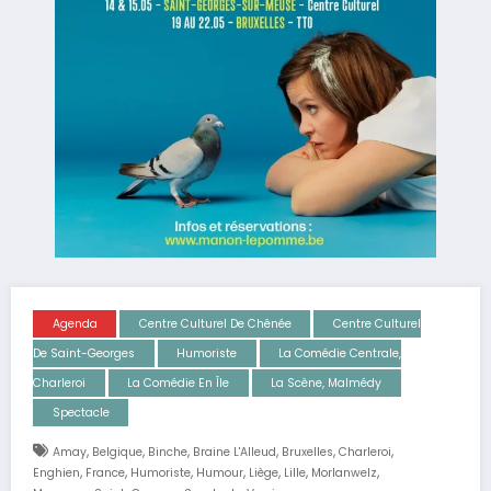
Agenda
Centre Culturel De Chênée
Centre Culturel
De Saint-Georges
Humoriste
La Comédie Centrale,
Charleroi
La Comédie En Île
La Scène, Malmédy
Spectacle
,
,
,
,
,
,
Amay
Belgique
Binche
Braine L'Alleud
Bruxelles
Charleroi
,
,
,
,
,
,
,
Enghien
France
Humoriste
Humour
Liège
Lille
Morlanwelz