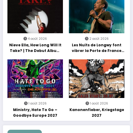
4 août 2026
2 août 2026
Nieve Ella, How Long Will It
Les Nuits de Longwy font
Take? | The Debut Album
vibrer la Porte de France
Tour
avec une soirée entre
découvertes et énergie
reggae
1 août 2026
1 août 2026
Ministry, Hate To Go –
Kanonenfieber, Kriegstage
Goodbye Europe 2027
2027