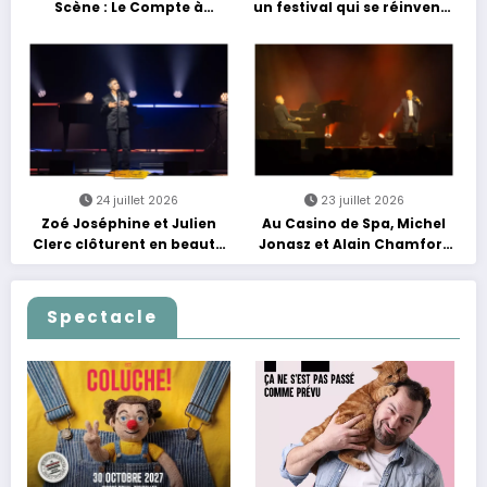
Scène : Le Compte à
un festival qui se réinvente
Rebours est Lancé !
entre nouveautés et
grands moments de scène
24 juillet 2026
23 juillet 2026
Zoé Joséphine et Julien
Au Casino de Spa, Michel
Clerc clôturent en beauté
Jonasz et Alain Chamfort
Les Nuits Francofolies au
célèbrent le temps qui
Casino
passe… sans jamais céder
à la nostalgie
Spectacle