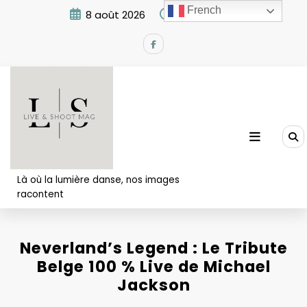
Aller
French
8 août 2026
12:54:46 PM
au
contenu
Là où la lumière danse, nos images
racontent
Neverland’s Legend : Le Tribute
Belge 100 % Live de Michael
Jackson