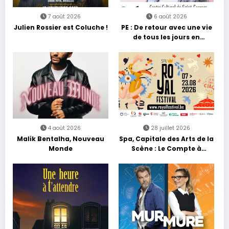
7 août 2026
6 août 2026
Julien Rossier est Coluche !
PE : De retour avec une vie
de tous les jours en
équilibre
4 août 2026
28 juillet 2026
Malik Bentalha, Nouveau
Spa, Capitale des Arts de la
Monde
Scène : Le Compte à
Rebours est Lancé !