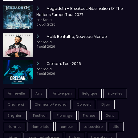
Megadeth – Breakout, Hibernation Of The
Nations Europe Tour 2027
par Sonia
6 août 2026
Malik Bentalha, Nouveau Monde
par Sonia
4 août 2026
Orelsan, Tour 2026
par Sonia
4 août 2026
Amnéville
Ans
Antwerpen
Belgique
Bruxelles
Charleroi
Clermont-Ferrand
Concert
Dijon
Enghien
Festival
Florange
France
Gent
Hannut
Humoriste
humour
La Louvière
Lille
Liège
Louvain-la-Neuve
Ludres
Luxembourg