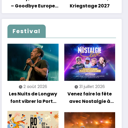
– Goodbye Europe
Kriegstage 2027
2027
Festival
2 août 2026
31 juillet 2026
Les Nuits de Longwy
Venez faire la fête
font vibrer la Porte
avec Nostalgie à
de France avec une
Liège !
soirée entre
découvertes et