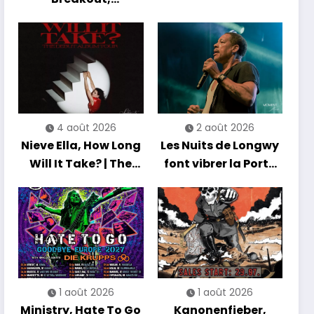
Hibernation Of The
Nations Europe Tour
2027
4 août 2026
2 août 2026
Nieve Ella, How Long
Les Nuits de Longwy
Will It Take? | The
font vibrer la Porte
Debut Album Tour
de France avec une
soirée entre
découvertes et
énergie reggae
1 août 2026
1 août 2026
Ministry, Hate To Go
Kanonenfieber,