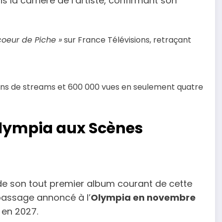
la carrière de l’artiste, confirmant son
coeur de Piche »
sur France Télévisions, retraçant
ions de streams et 600 000 vues en seulement quatre
Olympia aux Scènes
e de son tout premier album courant de cette
passage annoncé à l’
Olympia en novembre
e en 2027.