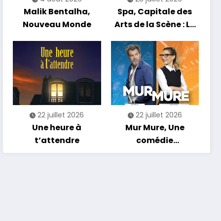
Malik Bentalha,
Spa, Capitale des
Nouveau Monde
Arts de la Scène : Le
Compte à Rebours
est Lancé !
22 juillet 2026
22 juillet 2026
Une heure à
Mur Mure, Une
t’attendre
comédie
romantique en
tournée