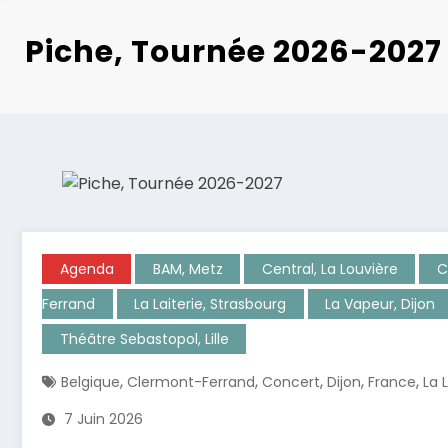
Piche, Tournée 2026-2027
Agenda
BAM, Metz
Central, La Louvière
C
Ferrand
La Laiterie, Strasbourg
La Vapeur, Dijon
Théâtre Sebastopol, Lille
,
,
,
,
,
Belgique
Clermont-Ferrand
Concert
Dijon
France
La 
7 Juin 2026