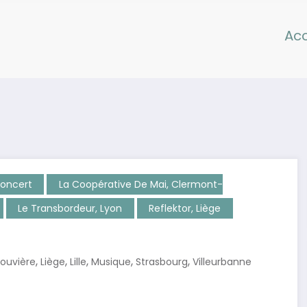
Acc
oncert
La Coopérative De Mai, Clermont-
Le Transbordeur, Lyon
Reflektor, Liège
,
,
,
,
,
Louvière
Liège
Lille
Musique
Strasbourg
Villeurbanne