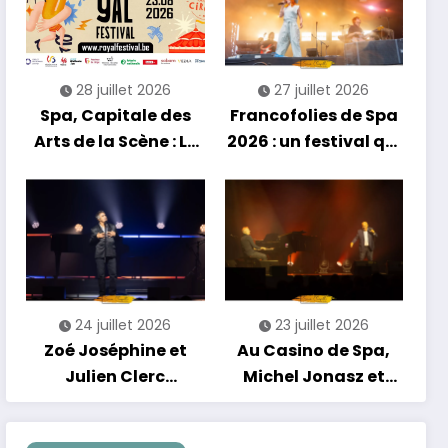
énergie reggae
28 juillet 2026
27 juillet 2026
Spa, Capitale des
Francofolies de Spa
Arts de la Scène : Le
2026 : un festival qui
Compte à Rebours
se réinvente entre
est Lancé !
nouveautés et
grands moments de
scène
24 juillet 2026
23 juillet 2026
Zoé Joséphine et
Au Casino de Spa,
Julien Clerc
Michel Jonasz et
clôturent en beauté
Alain Chamfort
Les Nuits
célèbrent le temps