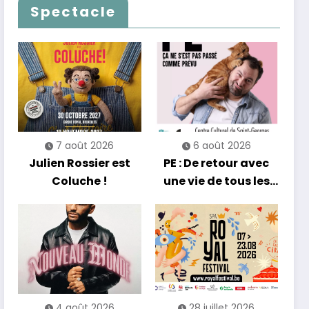
Francofolies au
qui passe… sans
Spectacle
Casino
jamais céder à la
nostalgie
7 août 2026
6 août 2026
Julien Rossier est
PE : De retour avec
Coluche !
une vie de tous les
jours en équilibre
4 août 2026
28 juillet 2026