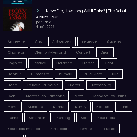
Nieve Ella, How Long Will It Take? | The Debut
Album Tour
par Sonia
4 août 2026
Amnéville
Ans
Antwerpen
Belgique
Bruxelles
Charleroi
Clermont-Ferrand
Concert
Dijon
Enghien
Festival
Florange
France
Gent
Hannut
Humoriste
humour
La Louvière
Lille
Liège
Louvain-la-Neuve
Ludres
Luxembourg
Lyon
Marche-en-Famenne
Metz
Mondorf-les-Bains
Mons
Musique
Namur
Nancy
Nantes
Paris
Reims
Sausheim
Seraing
Spa
Spectacle
Spectacle musical
Strasbourg
Terville
Tournai