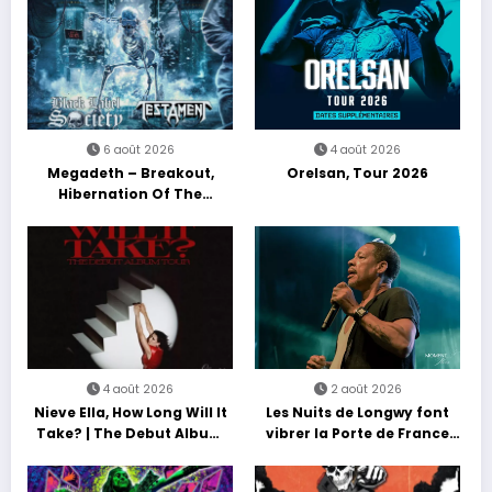
6 août 2026
4 août 2026
Megadeth – Breakout,
Orelsan, Tour 2026
Hibernation Of The
Nations Europe Tour 2027
4 août 2026
2 août 2026
Nieve Ella, How Long Will It
Les Nuits de Longwy font
Take? | The Debut Album
vibrer la Porte de France
Tour
avec une soirée entre
découvertes et énergie