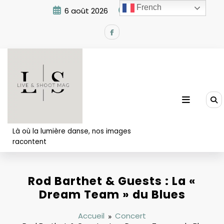
Aller
French
6 août 2026
2:58:43 PM
au
contenu
Là où la lumière danse, nos images
racontent
Rod Barthet & Guests : La «
Dream Team » du Blues
Accueil
Concert