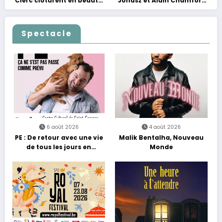
Clerc clôturent en beauté
Jonasz et Alain Chamfort
Les Nuits Francofolies au
célèbrent le temps qui
Casino
passe… sans jamais céder
à la nostalgie
Spectacle
6 août 2026
4 août 2026
PE : De retour avec une vie
Malik Bentalha, Nouveau
de tous les jours en
Monde
équilibre