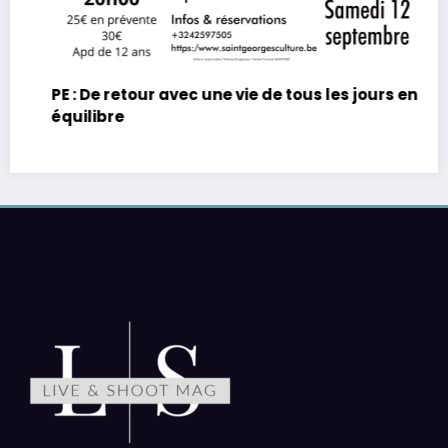
PE : De retour avec une vie de tous les jours en
équilibre