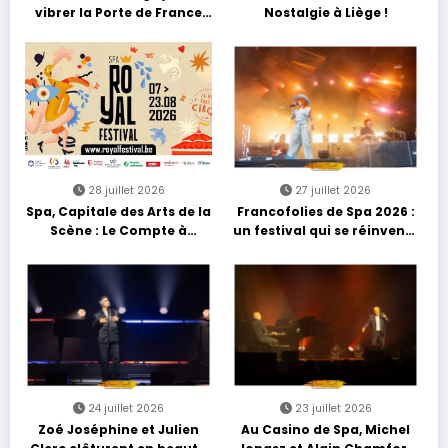
vibrer la Porte de France
Nostalgie à Liège !
avec une soirée entre
découvertes et énergie
reggae
28 juillet 2026
27 juillet 2026
Spa, Capitale des Arts de la
Francofolies de Spa 2026 :
Scène : Le Compte à
un festival qui se réinvente
Rebours est Lancé !
entre nouveautés et
grands moments de scène
24 juillet 2026
23 juillet 2026
Zoé Joséphine et Julien
Au Casino de Spa, Michel