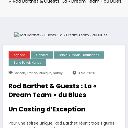
Rod Barthet & Guests : La « Dream Team » du Blues
Agenda
Concert
Daniel Gindele Productions
Salle Poirel, Nancy
,
,
,
Concert
France
Musique
Nancy
4 Mai 2026
Rod Barthet & Guests : La «
Dream Team » du Blues
Un Casting d’Exception
Pour une soirée unique, Rod Barthet réunit trois figures