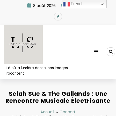
Aller
French
8 août 2026
5:46:01 AM
au
contenu
Là où la lumière danse, nos images
racontent
Selah Sue & The Gallands : Une
Rencontre Musicale Électrisante
Accueil
Concert