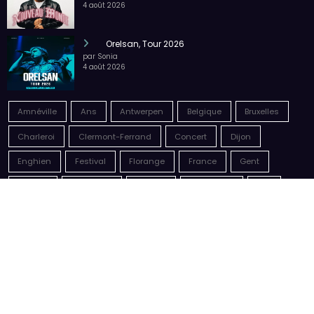
par Sonia
6 août 2026
Megadeth – Breakout, Hibernation Of The
Nations Europe Tour 2027
par Sonia
6 août 2026
Malik Bentalha, Nouveau Monde
par Sonia
4 août 2026
Orelsan, Tour 2026
par Sonia
4 août 2026
Amnéville
Ans
Antwerpen
Belgique
Bruxelles
Charleroi
Clermont-Ferrand
Concert
Dijon
Enghien
Festival
Florange
France
Gent