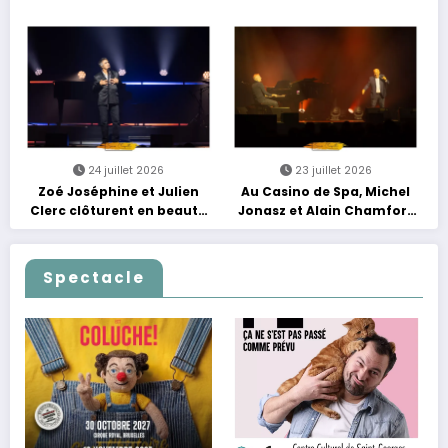
Rebours est Lancé !
entre nouveautés et
grands moments de scène
24 juillet 2026
23 juillet 2026
Zoé Joséphine et Julien
Au Casino de Spa, Michel
Clerc clôturent en beauté
Jonasz et Alain Chamfort
Les Nuits Francofolies au
célèbrent le temps qui
Casino
passe… sans jamais céder
à la nostalgie
Spectacle