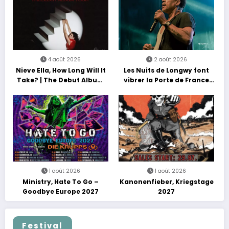
4 août 2026
2 août 2026
Nieve Ella, How Long Will It
Les Nuits de Longwy font
Take? | The Debut Album
vibrer la Porte de France
Tour
avec une soirée entre
découvertes et énergie
reggae
1 août 2026
1 août 2026
Ministry, Hate To Go –
Kanonenfieber, Kriegstage
Goodbye Europe 2027
2027
Festival