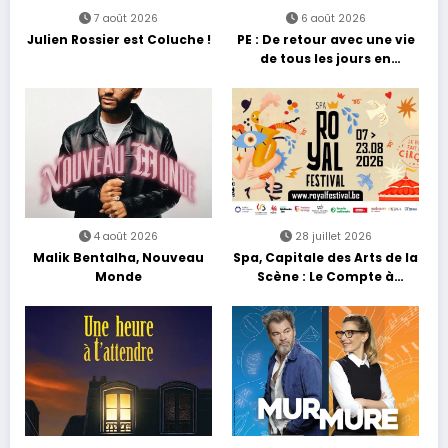
7 août 2026
6 août 2026
Julien Rossier est Coluche !
PE : De retour avec une vie
de tous les jours en
équilibre
4 août 2026
28 juillet 2026
Malik Bentalha, Nouveau
Spa, Capitale des Arts de la
Monde
Scène : Le Compte à
Rebours est Lancé !