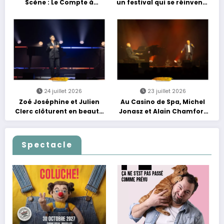
Scène : Le Compte à
un festival qui se réinvente
Rebours est Lancé !
entre nouveautés et
grands moments de scène
24 juillet 2026
23 juillet 2026
Zoé Joséphine et Julien
Au Casino de Spa, Michel
Clerc clôturent en beauté
Jonasz et Alain Chamfort
Les Nuits Francofolies au
célèbrent le temps qui
Casino
passe… sans jamais céder
à la nostalgie
Spectacle