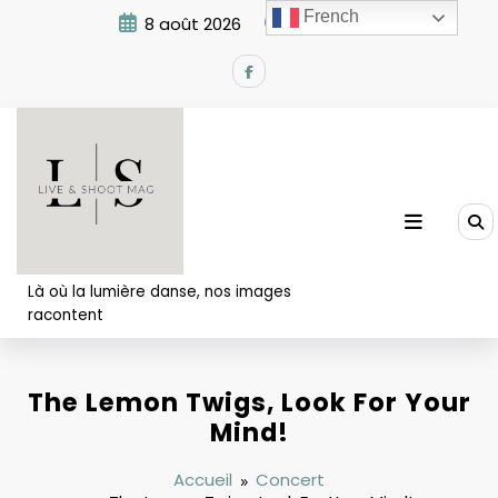
Aller
French
8 août 2026
12:26:19 PM
au
contenu
Là où la lumière danse, nos images
racontent
The Lemon Twigs, Look For Your
Mind!
Accueil
Concert