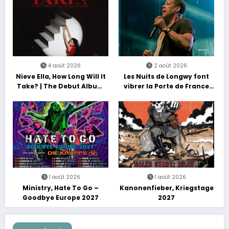
4 août 2026
2 août 2026
Nieve Ella, How Long Will It
Les Nuits de Longwy font
Take? | The Debut Album
vibrer la Porte de France
Tour
avec une soirée entre
découvertes et énergie
reggae
1 août 2026
1 août 2026
Ministry, Hate To Go –
Kanonenfieber, Kriegstage
Goodbye Europe 2027
2027