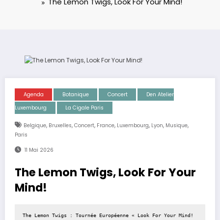
The Lemon Twigs, Look For Your Mind!
Agenda
Botanique
Concert
Den Atelier
Luxembourg
La Cigale Paris
,
,
,
,
,
,
,
Belgique
Bruxelles
Concert
France
Luxembourg
Lyon
Musique
Paris
11 Mai 2026
The Lemon Twigs, Look For Your
Mind!
The Lemon Twigs : Tournée Européenne « Look For Your Mind! 