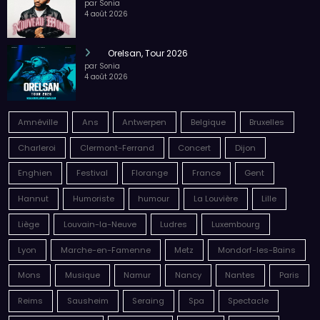
par Sonia
4 août 2026
Orelsan, Tour 2026
par Sonia
4 août 2026
Amnéville
Ans
Antwerpen
Belgique
Bruxelles
Charleroi
Clermont-Ferrand
Concert
Dijon
Enghien
Festival
Florange
France
Gent
Hannut
Humoriste
humour
La Louvière
Lille
Liège
Louvain-la-Neuve
Ludres
Luxembourg
Lyon
Marche-en-Famenne
Metz
Mondorf-les-Bains
Mons
Musique
Namur
Nancy
Nantes
Paris
Reims
Sausheim
Seraing
Spa
Spectacle