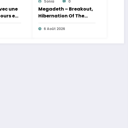
Sonia
0
avec une
Megadeth – Breakout,
jours en
Hibernation Of The
Nations Europe Tour
2027
6 Août 2026