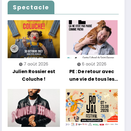
Francofolies au
qui passe… sans
Spectacle
Casino
jamais céder à la
nostalgie
7 août 2026
6 août 2026
Julien Rossier est
PE : De retour avec
Coluche !
une vie de tous les
jours en équilibre