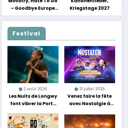
Ministry, Hate To Go
Kanonenfieber,
– Goodbye Europe
Kriegstage 2027
2027
Festival
2 août 2026
31 juillet 2026
Les Nuits de Longwy
Venez faire la fête
font vibrer la Porte
avec Nostalgie à
de France avec une
Liège !
soirée entre
découvertes et