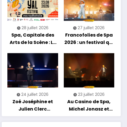
énergie reggae
28 juillet 2026
27 juillet 2026
Spa, Capitale des
Francofolies de Spa
Arts de la Scène : Le
2026 : un festival qui
Compte à Rebours
se réinvente entre
est Lancé !
nouveautés et
grands moments de
scène
24 juillet 2026
23 juillet 2026
Zoé Joséphine et
Au Casino de Spa,
Julien Clerc
Michel Jonasz et
clôturent en beauté
Alain Chamfort
Les Nuits
célèbrent le temps