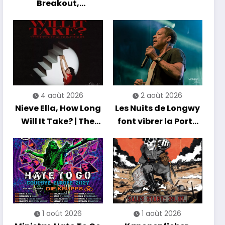
Breakout,
Hibernation Of The
Nations Europe Tour
2027
4 août 2026
2 août 2026
Nieve Ella, How Long
Les Nuits de Longwy
Will It Take? | The
font vibrer la Porte
Debut Album Tour
de France avec une
soirée entre
découvertes et
énergie reggae
1 août 2026
1 août 2026