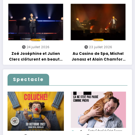
grands moments de scène
24 juillet 2026
23 juillet 2026
Zoé Joséphine et Julien
Au Casino de Spa, Michel
Clerc clôturent en beauté
Jonasz et Alain Chamfort
Les Nuits Francofolies au
célèbrent le temps qui
Casino
passe… sans jamais céder
à la nostalgie
Spectacle