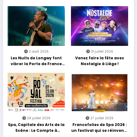
2 août 2026
31 juillet 2026
Les Nuits de Longwy font
Venez faire la fête avec
vibrer la Porte de France
Nostalgie à Liège !
avec une soirée entre
découvertes et énergie
reggae
28 juillet 2026
27 juillet 2026
Spa, Capitale des Arts de la
Francofolies de Spa 2026 :
Scène : Le Compte à
un festival qui se réinvente
Rebours est Lancé !
entre nouveautés et