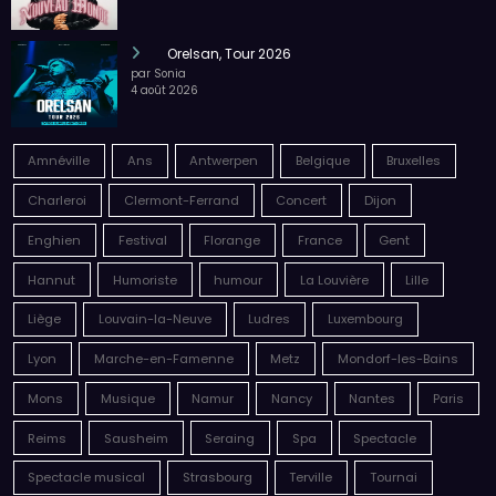
6 août 2026
Megadeth – Breakout, Hibernation Of The
Nations Europe Tour 2027
par Sonia
6 août 2026
Malik Bentalha, Nouveau Monde
par Sonia
4 août 2026
Orelsan, Tour 2026
par Sonia
4 août 2026
Amnéville
Ans
Antwerpen
Belgique
Bruxelles
Charleroi
Clermont-Ferrand
Concert
Dijon
Enghien
Festival
Florange
France
Gent
Hannut
Humoriste
humour
La Louvière
Lille