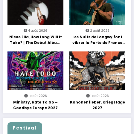
4 août 2026
2 août 2026
Nieve Ella, How Long Will It
Les Nuits de Longwy font
Take? | The Debut Album
vibrer la Porte de France
Tour
avec une soirée entre
découvertes et énergie
reggae
1 août 2026
1 août 2026
Ministry, Hate To Go –
Kanonenfieber, Kriegstage
Goodbye Europe 2027
2027
Festival