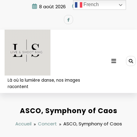
Aller
French
8 août 2026
3:54:06 PM
au
contenu
Là où la lumière danse, nos images
racontent
ASCO, Symphony of Caos
Accueil
Concert
ASCO, Symphony of Caos