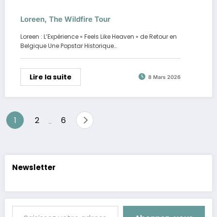
Loreen, The Wildfire Tour
Loreen : L’Expérience « Feels Like Heaven » de Retour en
Belgique Une Popstar Historique…
Lire la suite
8 Mars 2026
Pagination
1
2
6
…
des
publications
Newsletter
Saisissez votre adresse e-mail…