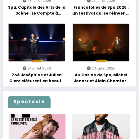
28 juillet 2026
27 juillet 2026
Spa, Capitale des Arts de la
Francofolies de Spa 2026 :
Scène : Le Compte à
un festival qui se réinvente
Rebours est Lancé !
entre nouveautés et
grands moments de scène
24 juillet 2026
23 juillet 2026
Zoé Joséphine et Julien
Au Casino de Spa, Michel
Clerc clôturent en beauté
Jonasz et Alain Chamfort
Les Nuits Francofolies au
célèbrent le temps qui
Casino
passe… sans jamais céder
à la nostalgie
Spectacle