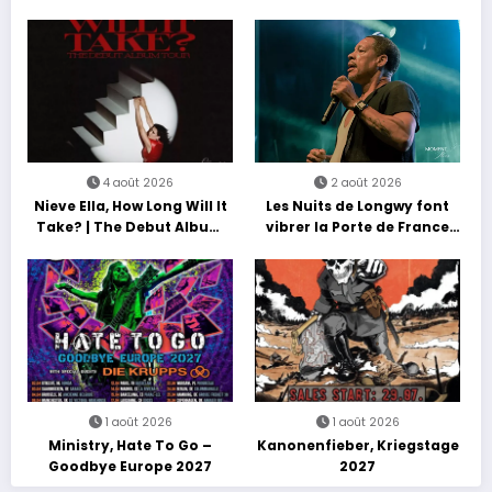
Nations Europe Tour 2027
4 août 2026
2 août 2026
Nieve Ella, How Long Will It
Les Nuits de Longwy font
Take? | The Debut Album
vibrer la Porte de France
Tour
avec une soirée entre
découvertes et énergie
reggae
1 août 2026
1 août 2026
Ministry, Hate To Go –
Kanonenfieber, Kriegstage
Goodbye Europe 2027
2027