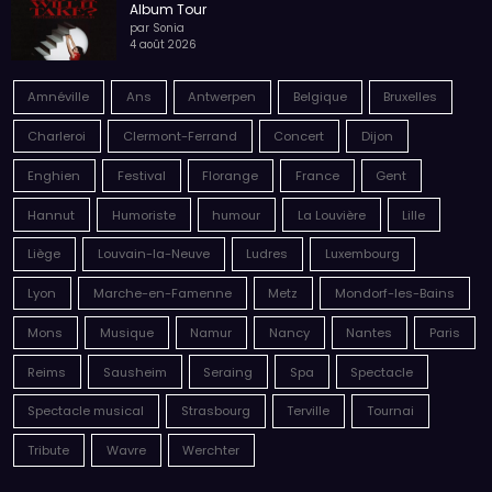
Album Tour
par Sonia
4 août 2026
Amnéville
Ans
Antwerpen
Belgique
Bruxelles
Charleroi
Clermont-Ferrand
Concert
Dijon
Enghien
Festival
Florange
France
Gent
Hannut
Humoriste
humour
La Louvière
Lille
Liège
Louvain-la-Neuve
Ludres
Luxembourg
Lyon
Marche-en-Famenne
Metz
Mondorf-les-Bains
Mons
Musique
Namur
Nancy
Nantes
Paris
Reims
Sausheim
Seraing
Spa
Spectacle
Spectacle musical
Strasbourg
Terville
Tournai
Tribute
Wavre
Werchter