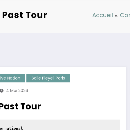
he Past Tour
Accueil
Co
Live Nation
Salle Pleyel, Paris
4 Mai 2026
e Past Tour
ernational