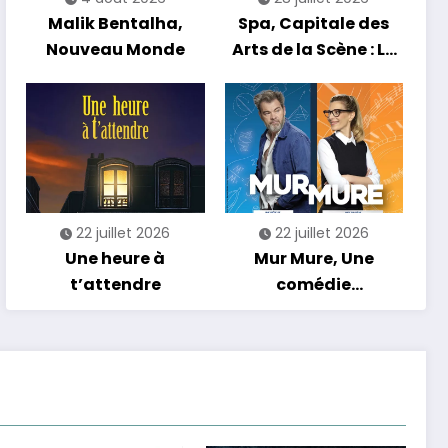
Malik Bentalha,
Spa, Capitale des
Nouveau Monde
Arts de la Scène : Le
Compte à Rebours
est Lancé !
22 juillet 2026
22 juillet 2026
Une heure à
Mur Mure, Une
t’attendre
comédie
romantique en
tournée