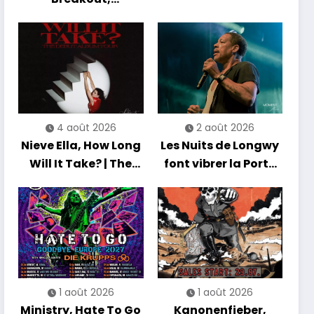
Hibernation Of The
Nations Europe Tour
2027
4 août 2026
2 août 2026
Nieve Ella, How Long
Les Nuits de Longwy
Will It Take? | The
font vibrer la Porte
Debut Album Tour
de France avec une
soirée entre
découvertes et
énergie reggae
1 août 2026
1 août 2026
Ministry, Hate To Go
Kanonenfieber,