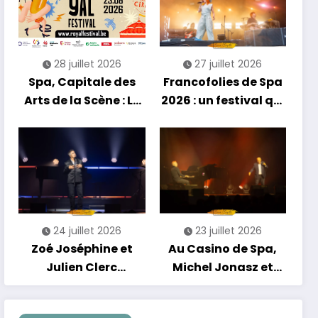
énergie reggae
28 juillet 2026
27 juillet 2026
Spa, Capitale des
Francofolies de Spa
Arts de la Scène : Le
2026 : un festival qui
Compte à Rebours
se réinvente entre
est Lancé !
nouveautés et
grands moments de
scène
24 juillet 2026
23 juillet 2026
Zoé Joséphine et
Au Casino de Spa,
Julien Clerc
Michel Jonasz et
clôturent en beauté
Alain Chamfort
Les Nuits
célèbrent le temps