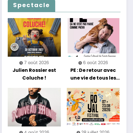
Francofolies au
qui passe… sans
Spectacle
Casino
jamais céder à la
nostalgie
7 août 2026
6 août 2026
Julien Rossier est
PE : De retour avec
Coluche !
une vie de tous les
jours en équilibre
4 août 2026
28 juillet 2026