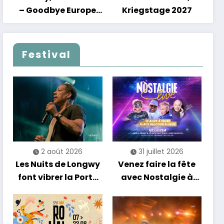
– Goodbye Europe
Kriegstage 2027
2027
Festival
2 août 2026
31 juillet 2026
Les Nuits de Longwy
Venez faire la fête
font vibrer la Porte
avec Nostalgie à
de France avec une
Liège !
soirée entre
découvertes et