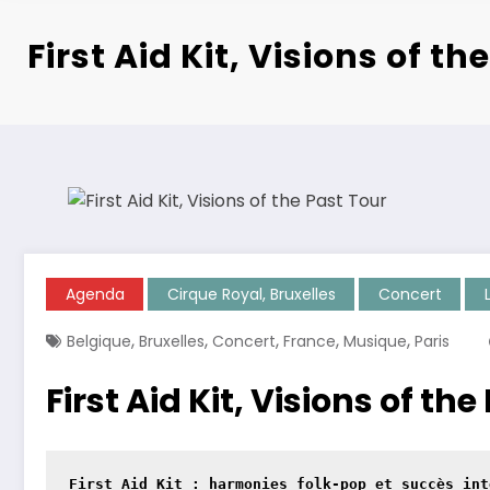
First Aid Kit, Visions of t
Agenda
Cirque Royal, Bruxelles
Concert
,
,
,
,
,
Belgique
Bruxelles
Concert
France
Musique
Paris
First Aid Kit, Visions of th
First Aid Kit : harmonies folk-pop et succès int