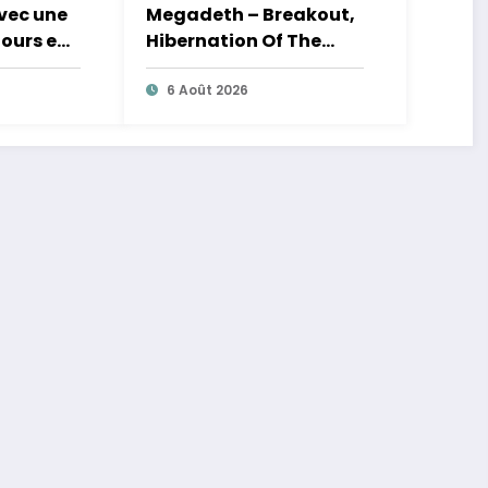
avec une
Megadeth – Breakout,
jours en
Hibernation Of The
Nations Europe Tour
2027
6 Août 2026