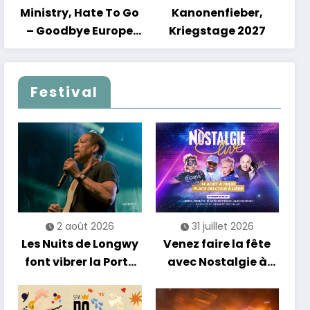
Ministry, Hate To Go
Kanonenfieber,
– Goodbye Europe
Kriegstage 2027
2027
Festival
2 août 2026
31 juillet 2026
Les Nuits de Longwy
Venez faire la fête
font vibrer la Porte
avec Nostalgie à
de France avec une
Liège !
soirée entre