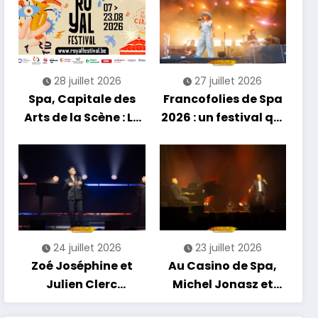
découvertes et
énergie reggae
28 juillet 2026
27 juillet 2026
Spa, Capitale des
Francofolies de Spa
Arts de la Scène : Le
2026 : un festival qui
Compte à Rebours
se réinvente entre
est Lancé !
nouveautés et
grands moments de
scène
24 juillet 2026
23 juillet 2026
Zoé Joséphine et
Au Casino de Spa,
Julien Clerc
Michel Jonasz et
clôturent en beauté
Alain Chamfort