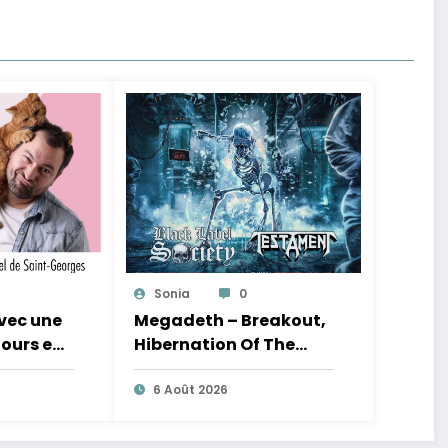
Sonia
0
avec une
Megadeth – Breakout,
jours en
Hibernation Of The
Nations Europe Tour
2027
6 Août 2026