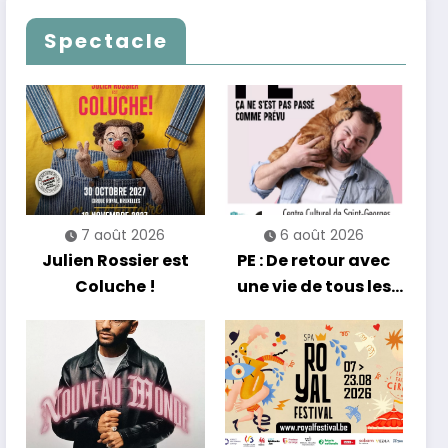
Les Nuits
célèbrent le temps
Francofolies au
qui passe… sans
Spectacle
Casino
jamais céder à la
nostalgie
7 août 2026
6 août 2026
Julien Rossier est
PE : De retour avec
Coluche !
une vie de tous les
jours en équilibre