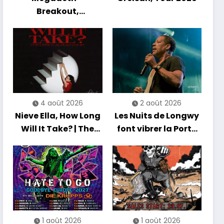
Breakout,
Hibernation Of The
Nations Europe Tour
2027
4 août 2026
2 août 2026
Nieve Ella, How Long
Les Nuits de Longwy
Will It Take? | The
font vibrer la Porte
Debut Album Tour
de France avec une
soirée entre
découvertes et
énergie reggae
1 août 2026
1 août 2026