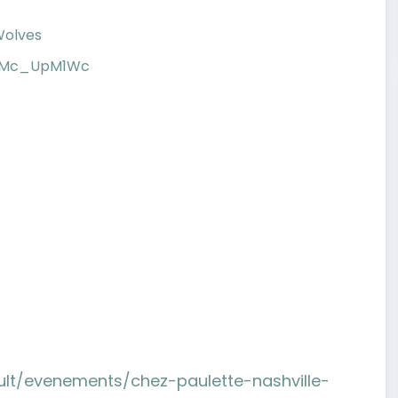
Wolves
jtMc_UpM1Wc
ult/evenements/chez-paulette-nashville-