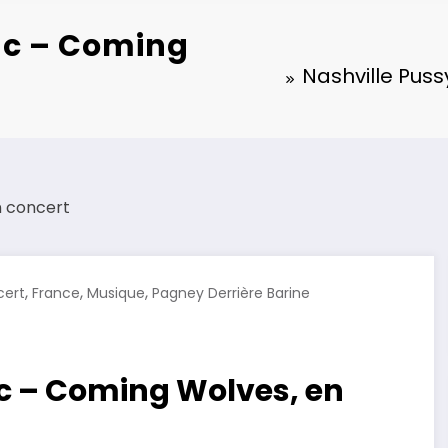
Inc – Coming
Nashville Puss
,
,
,
cert
France
Musique
Pagney Derrière Barine
nc – Coming Wolves, en