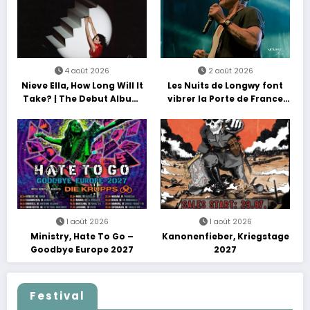
4 août 2026
2 août 2026
Nieve Ella, How Long Will It
Les Nuits de Longwy font
Take? | The Debut Album
vibrer la Porte de France
Tour
avec une soirée entre
découvertes et énergie
reggae
1 août 2026
1 août 2026
Ministry, Hate To Go –
Kanonenfieber, Kriegstage
Goodbye Europe 2027
2027
Festival