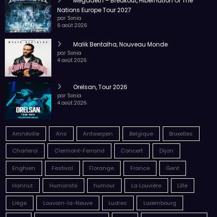
Megadeth – Breakout, Hibernation Of The
Nations Europe Tour 2027
par Sonia
6 août 2026
Malik Bentalha, Nouveau Monde
par Sonia
4 août 2026
Orelsan, Tour 2026
par Sonia
4 août 2026
Amnéville
Ans
Antwerpen
Belgique
Bruxelles
Charleroi
Clermont-Ferrand
Concert
Dijon
Enghien
Festival
Florange
France
Gent
Hannut
Humoriste
humour
La Louvière
Lille
Liège
Louvain-la-Neuve
Ludres
Luxembourg