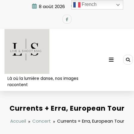
Aller
French
8 août 2026
10:16:11 AM
au
contenu
Là où la lumière danse, nos images
racontent
Currents + Erra, European Tour
Accueil
Concert
Currents + Erra, European Tour