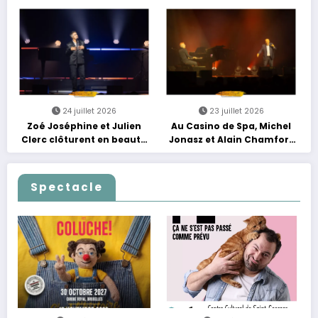
grands moments de scène
24 juillet 2026
23 juillet 2026
Zoé Joséphine et Julien
Au Casino de Spa, Michel
Clerc clôturent en beauté
Jonasz et Alain Chamfort
Les Nuits Francofolies au
célèbrent le temps qui
Casino
passe… sans jamais céder
à la nostalgie
Spectacle