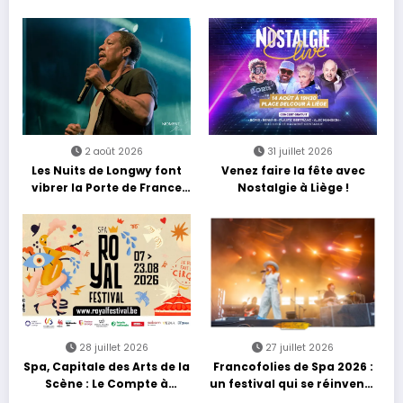
2 août 2026
31 juillet 2026
Les Nuits de Longwy font
Venez faire la fête avec
vibrer la Porte de France
Nostalgie à Liège !
avec une soirée entre
découvertes et énergie
reggae
28 juillet 2026
27 juillet 2026
Spa, Capitale des Arts de la
Francofolies de Spa 2026 :
Scène : Le Compte à
un festival qui se réinvente
Rebours est Lancé !
entre nouveautés et