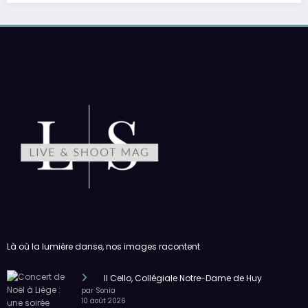
Ju
Là où la lumière danse, nos images racontent
Il Cello, Collégiale Notre-Dame de Huy
par Sonia