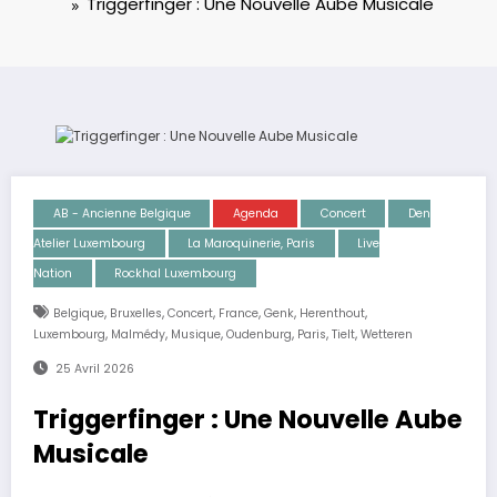
Triggerfinger : Une Nouvelle Aube Musicale
AB - Ancienne Belgique
Agenda
Concert
Den
Atelier Luxembourg
La Maroquinerie, Paris
Live
Nation
Rockhal Luxembourg
,
,
,
,
,
,
Belgique
Bruxelles
Concert
France
Genk
Herenthout
,
,
,
,
,
,
Luxembourg
Malmédy
Musique
Oudenburg
Paris
Tielt
Wetteren
25 Avril 2026
Triggerfinger : Une Nouvelle Aube
Musicale