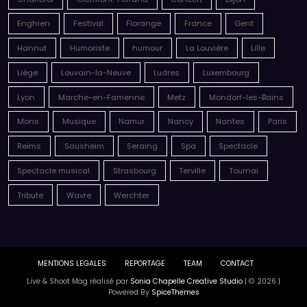
Charleroi
Clermont-Ferrand
Concert
Dijon
Enghien
Festival
Florange
France
Gent
Hannut
Humoriste
humour
La Louvière
Lille
Liège
Louvain-la-Neuve
Ludres
Luxembourg
Lyon
Marche-en-Famenne
Metz
Mondorf-les-Bains
Mons
Musique
Namur
Nancy
Nantes
Paris
Reims
Sausheim
Seraing
Spa
Spectacle
Spectacle musical
Strasbourg
Terville
Tournai
Tribute
Wavre
Werchter
MENTIONS LEGALES
REPORTAGE
TEAM
CONTACT
Live & Shoot Mag réalisé par
Sonia Chapelle Creative Studio
| © 2026 |
Powered By
SpiceThemes