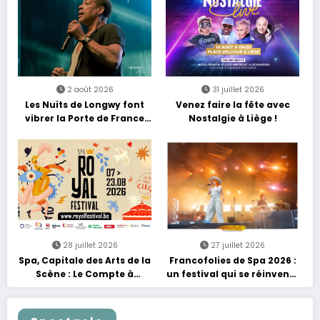
2 août 2026
31 juillet 2026
Les Nuits de Longwy font
Venez faire la fête avec
vibrer la Porte de France
Nostalgie à Liège !
avec une soirée entre
découvertes et énergie
reggae
28 juillet 2026
27 juillet 2026
Spa, Capitale des Arts de la
Francofolies de Spa 2026 :
Scène : Le Compte à
un festival qui se réinvente
Rebours est Lancé !
entre nouveautés et
grands moments de scène