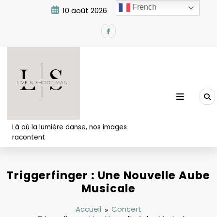
Aller
French
10 août 2026
1:08:07 PM
au
contenu
Là où la lumière danse, nos images
racontent
Triggerfinger : Une Nouvelle Aube
Musicale
Accueil
Concert