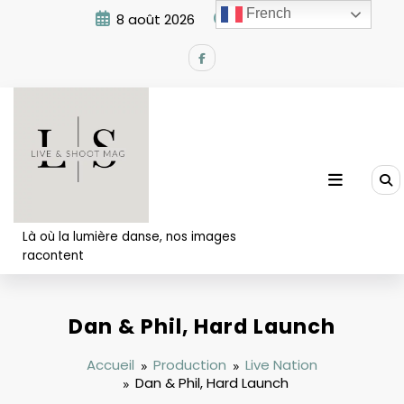
Aller
French
8 août 2026
8:26:39 AM
au
contenu
Là où la lumière danse, nos images
racontent
Dan & Phil, Hard Launch
Accueil
Production
Live Nation
Dan & Phil, Hard Launch