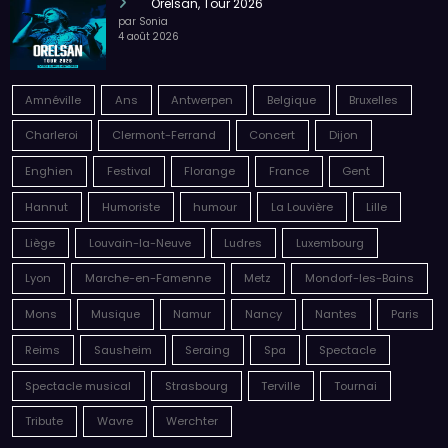
Orelsan, Tour 2026
par Sonia
4 août 2026
Amnéville
Ans
Antwerpen
Belgique
Bruxelles
Charleroi
Clermont-Ferrand
Concert
Dijon
Enghien
Festival
Florange
France
Gent
Hannut
Humoriste
humour
La Louvière
Lille
Liège
Louvain-la-Neuve
Ludres
Luxembourg
Lyon
Marche-en-Famenne
Metz
Mondorf-les-Bains
Mons
Musique
Namur
Nancy
Nantes
Paris
Reims
Sausheim
Seraing
Spa
Spectacle
Spectacle musical
Strasbourg
Terville
Tournai
Tribute
Wavre
Werchter