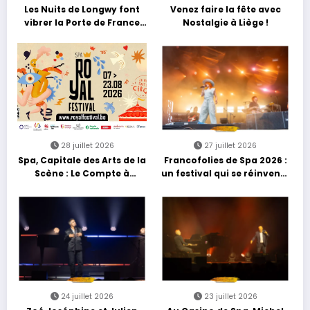
Les Nuits de Longwy font
Venez faire la fête avec
vibrer la Porte de France
Nostalgie à Liège !
avec une soirée entre
découvertes et énergie
reggae
28 juillet 2026
27 juillet 2026
Spa, Capitale des Arts de la
Francofolies de Spa 2026 :
Scène : Le Compte à
un festival qui se réinvente
Rebours est Lancé !
entre nouveautés et
grands moments de scène
24 juillet 2026
23 juillet 2026