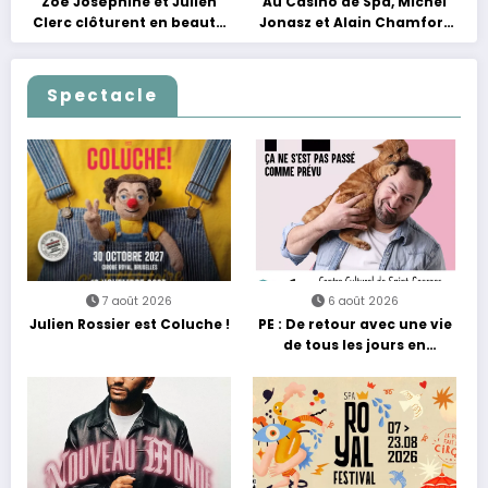
Zoé Joséphine et Julien
Au Casino de Spa, Michel
Clerc clôturent en beauté
Jonasz et Alain Chamfort
Les Nuits Francofolies au
célèbrent le temps qui
Casino
passe… sans jamais céder
à la nostalgie
Spectacle
7 août 2026
6 août 2026
Julien Rossier est Coluche !
PE : De retour avec une vie
de tous les jours en
équilibre