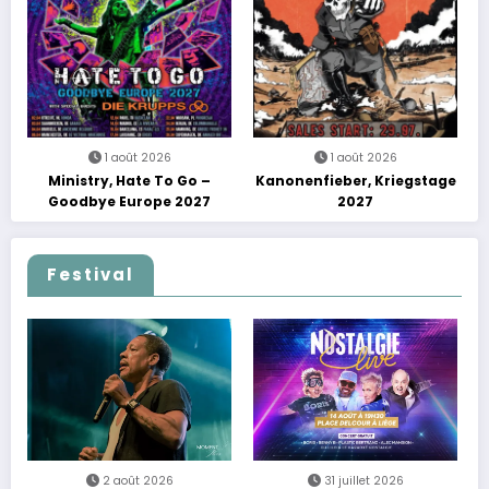
découvertes et énergie
reggae
1 août 2026
1 août 2026
Ministry, Hate To Go –
Kanonenfieber, Kriegstage
Goodbye Europe 2027
2027
Festival
2 août 2026
31 juillet 2026