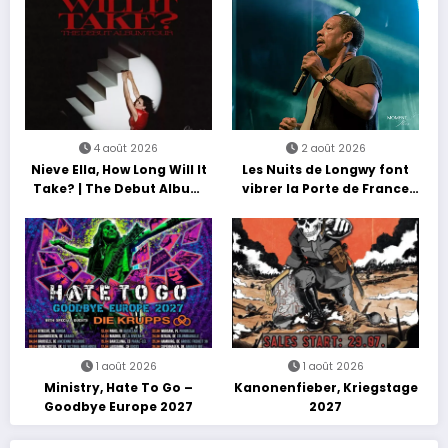
4 août 2026
2 août 2026
Nieve Ella, How Long Will It
Les Nuits de Longwy font
Take? | The Debut Album
vibrer la Porte de France
Tour
avec une soirée entre
découvertes et énergie
reggae
1 août 2026
1 août 2026
Ministry, Hate To Go –
Kanonenfieber, Kriegstage
Goodbye Europe 2027
2027