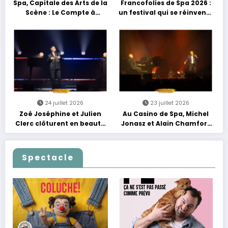
Spa, Capitale des Arts de la
Francofolies de Spa 2026 :
Scène : Le Compte à
un festival qui se réinvente
Rebours est Lancé !
entre nouveautés et
grands moments de scène
24 juillet 2026
23 juillet 2026
Zoé Joséphine et Julien
Au Casino de Spa, Michel
Clerc clôturent en beauté
Jonasz et Alain Chamfort
Les Nuits Francofolies au
célèbrent le temps qui
Casino
passe… sans jamais céder
à la nostalgie
Spectacle