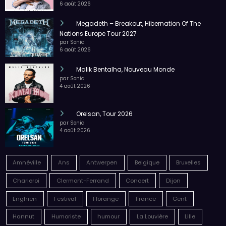
6 août 2026
Megadeth – Breakout, Hibernation Of The
Nations Europe Tour 2027
par Sonia
6 août 2026
Malik Bentalha, Nouveau Monde
par Sonia
4 août 2026
Orelsan, Tour 2026
par Sonia
4 août 2026
Amnéville
Ans
Antwerpen
Belgique
Bruxelles
Charleroi
Clermont-Ferrand
Concert
Dijon
Enghien
Festival
Florange
France
Gent
Hannut
Humoriste
humour
La Louvière
Lille