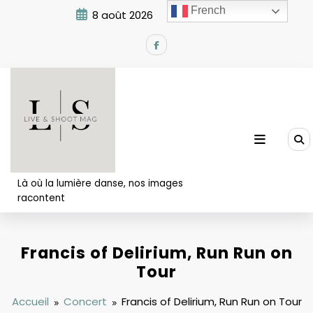
Aller
French
8 août 2026
8:41:16 AM
au
contenu
Là où la lumière danse, nos images
racontent
Francis of Delirium, Run Run on
Tour
Accueil
Concert
Francis of Delirium, Run Run on Tour