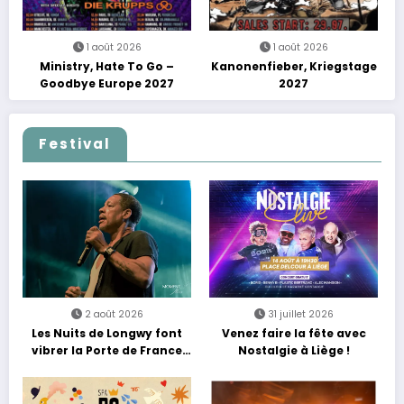
1 août 2026
1 août 2026
Ministry, Hate To Go –
Kanonenfieber, Kriegstage
Goodbye Europe 2027
2027
Festival
2 août 2026
31 juillet 2026
Les Nuits de Longwy font
Venez faire la fête avec
vibrer la Porte de France
Nostalgie à Liège !
avec une soirée entre
découvertes et énergie
reggae