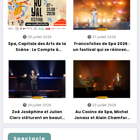
28 juillet 2026
27 juillet 2026
Spa, Capitale des Arts de la
Francofolies de Spa 2026 :
Scène : Le Compte à
un festival qui se réinvente
Rebours est Lancé !
entre nouveautés et
grands moments de scène
24 juillet 2026
23 juillet 2026
Zoé Joséphine et Julien
Au Casino de Spa, Michel
Clerc clôturent en beauté
Jonasz et Alain Chamfort
Les Nuits Francofolies au
célèbrent le temps qui
Casino
passe… sans jamais céder
à la nostalgie
Spectacle