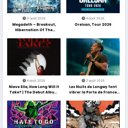
6 août 2026
4 août 2026
Megadeth – Breakout,
Orelsan, Tour 2026
Hibernation Of The
Nations Europe Tour 2027
4 août 2026
2 août 2026
Nieve Ella, How Long Will It
Les Nuits de Longwy font
Take? | The Debut Album
vibrer la Porte de France
Tour
avec une soirée entre
découvertes et énergie
reggae