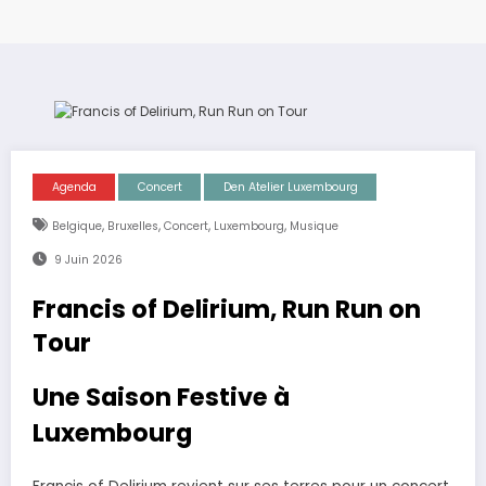
Agenda
Concert
Den Atelier Luxembourg
,
,
,
,
Belgique
Bruxelles
Concert
Luxembourg
Musique
9 Juin 2026
Francis of Delirium, Run Run on
Tour
Une Saison Festive à
Luxembourg