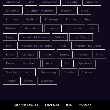
Amnéville
Ans
Antwerpen
Belgique
Bruxelles
Charleroi
Clermont-Ferrand
Concert
Dijon
Enghien
Festival
Florange
France
Gent
Hannut
Humoriste
humour
La Louvière
Lille
Liège
Louvain-la-Neuve
Ludres
Luxembourg
Lyon
Marche-en-Famenne
Metz
Mondorf-les-Bains
Mons
Musique
Namur
Nancy
Nantes
Paris
Reims
Sausheim
Seraing
Spa
Spectacle
Spectacle musical
Strasbourg
Terville
Tournai
Tribute
Wavre
Werchter
MENTIONS LEGALES
REPORTAGE
TEAM
CONTACT