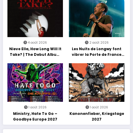
4 août 2026
2 août 2026
Nieve Ella, How Long Will It
Les Nuits de Longwy font
Take? | The Debut Album
vibrer la Porte de France
Tour
avec une soirée entre
découvertes et énergie
reggae
1 août 2026
1 août 2026
Ministry, Hate To Go –
Kanonenfieber, Kriegstage
Goodbye Europe 2027
2027