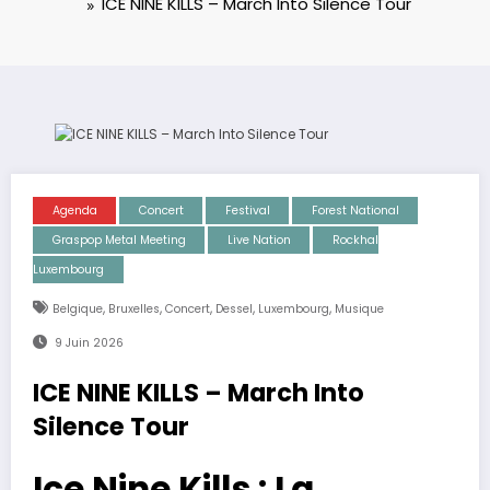
ICE NINE KILLS – March Into Silence Tour
Agenda
Concert
Festival
Forest National
Graspop Metal Meeting
Live Nation
Rockhal
Luxembourg
,
,
,
,
,
Belgique
Bruxelles
Concert
Dessel
Luxembourg
Musique
9 Juin 2026
ICE NINE KILLS – March Into
Silence Tour
Ice Nine Kills : La