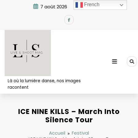
Aller
French
7 août 2026
6:26:17 AM
au
contenu
Là où la lumière danse, nos images
racontent
ICE NINE KILLS – March Into
Silence Tour
Accueil
Festival