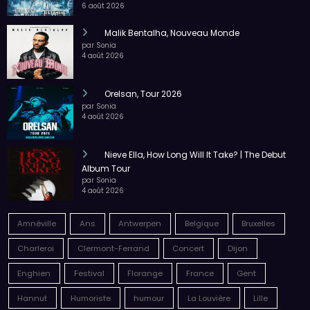
par Sonia
6 août 2026
Malik Bentalha, Nouveau Monde
par Sonia
4 août 2026
Orelsan, Tour 2026
par Sonia
4 août 2026
Nieve Ella, How Long Will It Take? | The Debut
Album Tour
par Sonia
4 août 2026
Amnéville
Ans
Antwerpen
Belgique
Bruxelles
Charleroi
Clermont-Ferrand
Concert
Dijon
Enghien
Festival
Florange
France
Gent