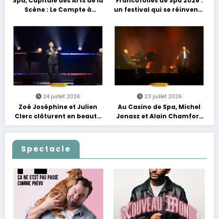
Spa, Capitale des Arts de la
Francofolies de Spa 2026 :
Scène : Le Compte à
un festival qui se réinvente
Rebours est Lancé !
entre nouveautés et
grands moments de scène
24 juillet 2026
23 juillet 2026
Zoé Joséphine et Julien
Au Casino de Spa, Michel
Clerc clôturent en beauté
Jonasz et Alain Chamfort
Les Nuits Francofolies au
célèbrent le temps qui
Casino
passe… sans jamais céder
à la nostalgie
Spectacle