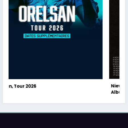
Nieve Ella, How Long Will It Take? | The Debut
Album Tour