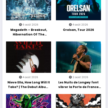
6 août 2026
4 août 2026
Megadeth – Breakout,
Orelsan, Tour 2026
Hibernation Of The
Nations Europe Tour 2027
4 août 2026
2 août 2026
Nieve Ella, How Long Will It
Les Nuits de Longwy font
Take? | The Debut Album
vibrer la Porte de France
Tour
avec une soirée entre
découvertes et énergie
reggae