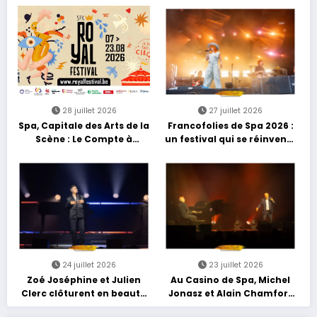
découvertes et énergie
reggae
28 juillet 2026
27 juillet 2026
Spa, Capitale des Arts de la
Francofolies de Spa 2026 :
Scène : Le Compte à
un festival qui se réinvente
Rebours est Lancé !
entre nouveautés et
grands moments de scène
24 juillet 2026
23 juillet 2026
Zoé Joséphine et Julien
Au Casino de Spa, Michel
Clerc clôturent en beauté
Jonasz et Alain Chamfort
Les Nuits Francofolies au
célèbrent le temps qui