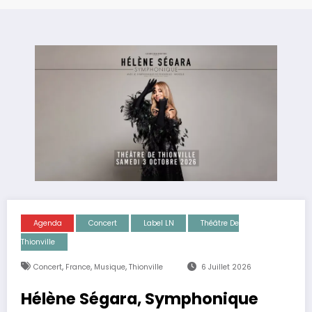
Agenda
Concert
Label LN
Théâtre De
Thionville
,
,
,
Concert
France
Musique
Thionville
6 Juillet 2026
Hélène Ségara, Symphonique