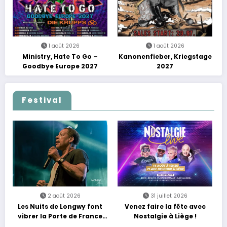
1 août 2026
1 août 2026
Ministry, Hate To Go –
Kanonenfieber, Kriegstage
Goodbye Europe 2027
2027
Festival
2 août 2026
31 juillet 2026
Les Nuits de Longwy font
Venez faire la fête avec
vibrer la Porte de France
Nostalgie à Liège !
avec une soirée entre