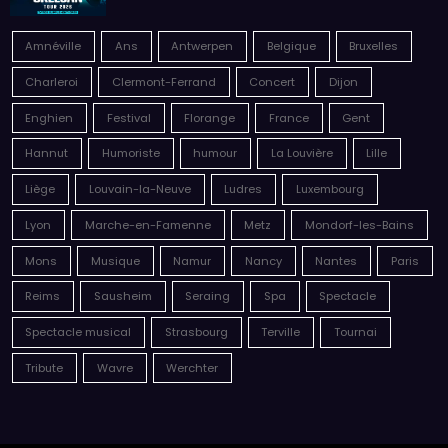
Amnéville
Ans
Antwerpen
Belgique
Bruxelles
Charleroi
Clermont-Ferrand
Concert
Dijon
Enghien
Festival
Florange
France
Gent
Hannut
Humoriste
humour
La Louvière
Lille
Liège
Louvain-la-Neuve
Ludres
Luxembourg
Lyon
Marche-en-Famenne
Metz
Mondorf-les-Bains
Mons
Musique
Namur
Nancy
Nantes
Paris
Reims
Sausheim
Seraing
Spa
Spectacle
Spectacle musical
Strasbourg
Terville
Tournai
Tribute
Wavre
Werchter