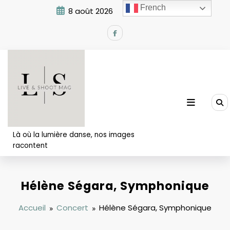
Aller
French
8 août 2026
3:31:18 PM
au
contenu
Là où la lumière danse, nos images
racontent
Hélène Ségara, Symphonique
Accueil
Concert
Hélène Ségara, Symphonique