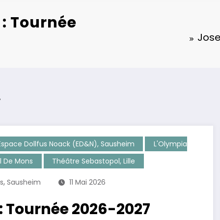
: Tournée
Jose
Espace Dollfus Noack (ED&N), Sausheim
L'Olympia
l De Mons
Théâtre Sebastopol, Lille
,
is
Sausheim
11 Mai 2026
: Tournée 2026-2027