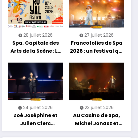
découvertes et
énergie reggae
28 juillet 2026
27 juillet 2026
Spa, Capitale des
Francofolies de Spa
Arts de la Scène : Le
2026 : un festival qui
Compte à Rebours
se réinvente entre
est Lancé !
nouveautés et
grands moments de
scène
24 juillet 2026
23 juillet 2026
Zoé Joséphine et
Au Casino de Spa,
Julien Clerc
Michel Jonasz et
clôturent en beauté
Alain Chamfort