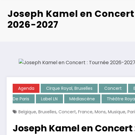
Joseph Kamel en Concert 
2026-2027
Agenda
Cirque Royal, Bruxelles
Concert
De Paris
Label LN
Médiascène
Théâtre Roya
,
,
,
,
,
,
Belgique
Bruxelles
Concert
France
Mons
Musique
Par
Joseph Kamel en Concert 