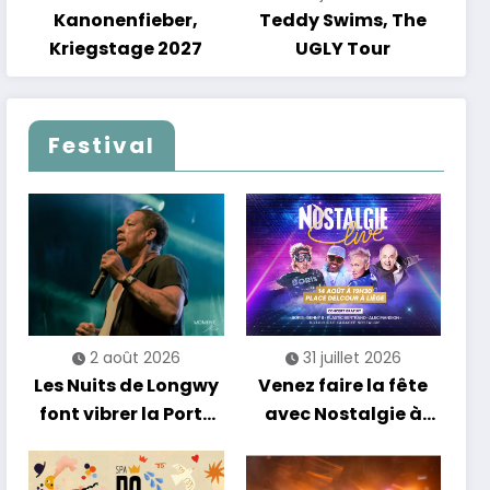
Kanonenfieber,
Teddy Swims, The
Kriegstage 2027
UGLY Tour
Festival
2 août 2026
31 juillet 2026
Les Nuits de Longwy
Venez faire la fête
font vibrer la Porte
avec Nostalgie à
de France avec une
Liège !
soirée entre