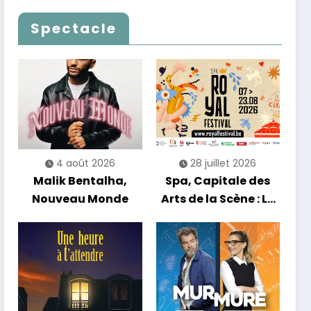
Les Nuits
célèbrent le temps
Francofolies au
qui passe… sans
Spectacle
Casino
jamais céder à la
nostalgie
4 août 2026
28 juillet 2026
Malik Bentalha,
Spa, Capitale des
Nouveau Monde
Arts de la Scène : Le
Compte à Rebours
est Lancé !