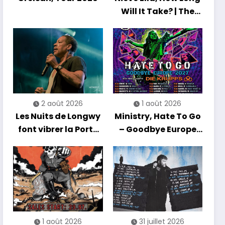
Will It Take? | The
Debut Album Tour
2 août 2026
1 août 2026
Les Nuits de Longwy
Ministry, Hate To Go
font vibrer la Porte
– Goodbye Europe
de France avec une
2027
soirée entre
découvertes et
énergie reggae
1 août 2026
31 juillet 2026