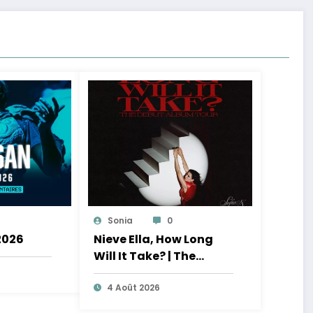
Sonia
0
2026
Nieve Ella, How Long
Will It Take? | The
Debut Album Tour
4 Août 2026