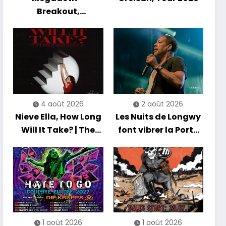
Breakout,
Hibernation Of The
Nations Europe Tour
2027
4 août 2026
2 août 2026
Nieve Ella, How Long
Les Nuits de Longwy
Will It Take? | The
font vibrer la Porte
Debut Album Tour
de France avec une
soirée entre
découvertes et
énergie reggae
1 août 2026
1 août 2026