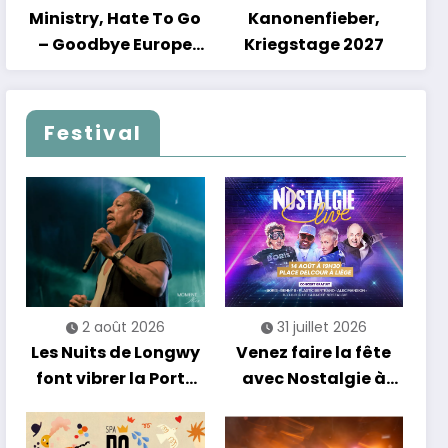
Ministry, Hate To Go
Kanonenfieber,
– Goodbye Europe
Kriegstage 2027
2027
Festival
2 août 2026
31 juillet 2026
Les Nuits de Longwy
Venez faire la fête
font vibrer la Porte
avec Nostalgie à
de France avec une
Liège !
soirée entre