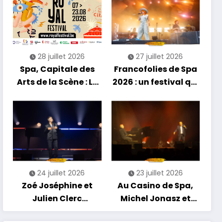
découvertes et
énergie reggae
28 juillet 2026
27 juillet 2026
Spa, Capitale des
Francofolies de Spa
Arts de la Scène : Le
2026 : un festival qui
Compte à Rebours
se réinvente entre
est Lancé !
nouveautés et
grands moments de
scène
24 juillet 2026
23 juillet 2026
Zoé Joséphine et
Au Casino de Spa,
Julien Clerc
Michel Jonasz et
clôturent en beauté
Alain Chamfort