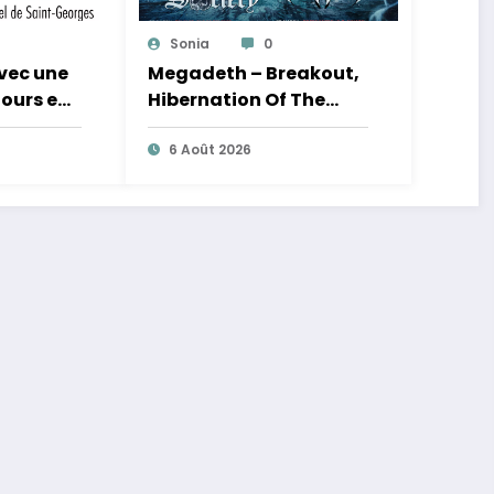
Sonia
0
avec une
Megadeth – Breakout,
jours en
Hibernation Of The
Nations Europe Tour
2027
6 Août 2026