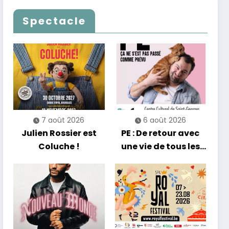
Les Nuits
célèbrent le temps
Francofolies au
qui passe… sans
Spectacle
Casino
jamais céder à la
nostalgie
7 août 2026
6 août 2026
Julien Rossier est
PE : De retour avec
Coluche !
une vie de tous les
jours en équilibre