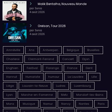
Malik Bentalha, Nouveau Monde
par Sonia
4 août 2026
Orelsan, Tour 2026
par Sonia
4 août 2026
Amnéville
Ans
Antwerpen
Belgique
Bruxelles
Charleroi
Clermont-Ferrand
Concert
Dijon
Enghien
Festival
Florange
France
Gent
Hannut
Humoriste
humour
La Louvière
Lille
Liège
Louvain-la-Neuve
Ludres
Luxembourg
Lyon
Marche-en-Famenne
Metz
Mondorf-les-Bains
Mons
Musique
Namur
Nancy
Nantes
Paris