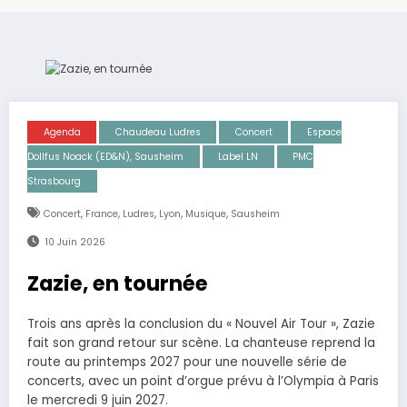
Agenda
Chaudeau Ludres
Concert
Espace
Dollfus Noack (ED&N), Sausheim
Label LN
PMC
Strasbourg
,
,
,
,
,
Concert
France
Ludres
Lyon
Musique
Sausheim
10 Juin 2026
Zazie, en tournée
Trois ans après la conclusion du « Nouvel Air Tour », Zazie
fait son grand retour sur scène. La chanteuse reprend la
route au printemps 2027 pour une nouvelle série de
concerts, avec un point d’orgue prévu à l’Olympia à Paris
le mercredi 9 juin 2027.