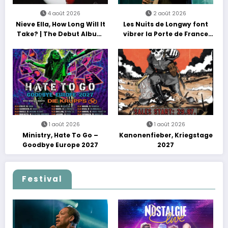
4 août 2026
2 août 2026
Nieve Ella, How Long Will It
Les Nuits de Longwy font
Take? | The Debut Album
vibrer la Porte de France
Tour
avec une soirée entre
découvertes et énergie
reggae
1 août 2026
1 août 2026
Ministry, Hate To Go –
Kanonenfieber, Kriegstage
Goodbye Europe 2027
2027
Festival