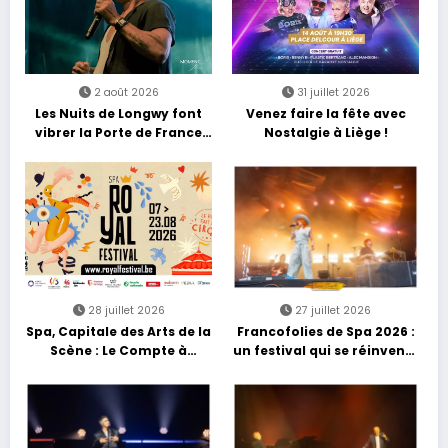
2 août 2026
31 juillet 2026
Les Nuits de Longwy font
Venez faire la fête avec
vibrer la Porte de France
Nostalgie à Liège !
avec une soirée entre
découvertes et énergie
reggae
28 juillet 2026
27 juillet 2026
Spa, Capitale des Arts de la
Francofolies de Spa 2026 :
Scène : Le Compte à
un festival qui se réinvente
Rebours est Lancé !
entre nouveautés et
grands moments de scène