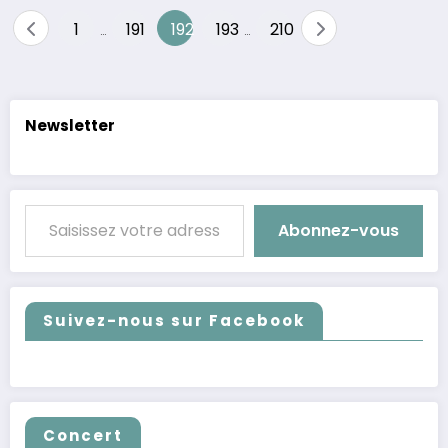
Pagination
1
191
192
193
210
…
…
des
publications
Newsletter
Saisissez votre adresse e-mail…
Abonnez-vous
Suivez-nous sur Facebook
Concert