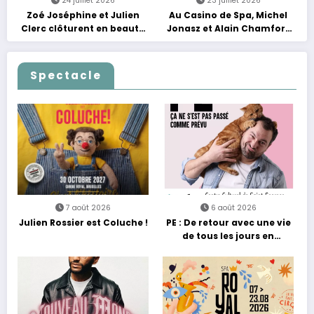
24 juillet 2026
23 juillet 2026
Zoé Joséphine et Julien
Au Casino de Spa, Michel
Clerc clôturent en beauté
Jonasz et Alain Chamfort
Les Nuits Francofolies au
célèbrent le temps qui
Casino
passe… sans jamais céder
à la nostalgie
Spectacle
7 août 2026
6 août 2026
Julien Rossier est Coluche !
PE : De retour avec une vie
de tous les jours en
équilibre