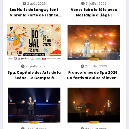
2 août 2026
31 juillet 2026
Les Nuits de Longwy font
Venez faire la fête avec
vibrer la Porte de France
Nostalgie à Liège !
avec une soirée entre
découvertes et énergie
reggae
28 juillet 2026
27 juillet 2026
Spa, Capitale des Arts de la
Francofolies de Spa 2026 :
Scène : Le Compte à
un festival qui se réinvente
Rebours est Lancé !
entre nouveautés et
grands moments de scène