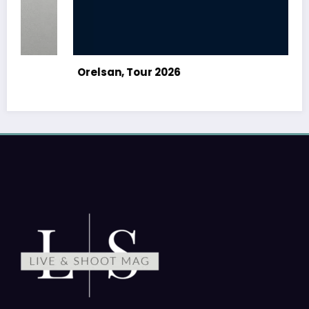
Nieve Ella, How Long Will It Take?
Album Tour