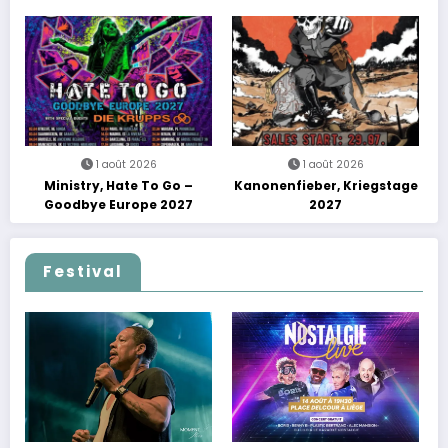
Tour
avec une soirée entre
découvertes et énergie
reggae
1 août 2026
1 août 2026
Ministry, Hate To Go –
Kanonenfieber, Kriegstage
Goodbye Europe 2027
2027
Festival