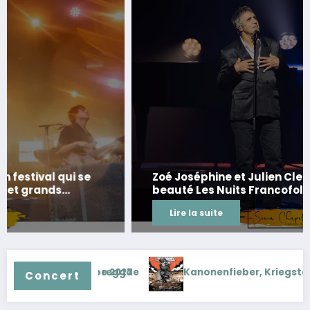
Zoé Joséphine et Julien Clerc clôturent en
beauté Les Nuits Francofolies au Casino
Lire la suite
enfieber, Kriegstage 2027
Teddy Swims, The UGLY 
Concert