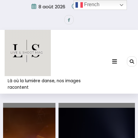
Aller
French
8 août 2026
10:55:44 AM
au
contenu
Là où la lumière danse, nos images
racontent