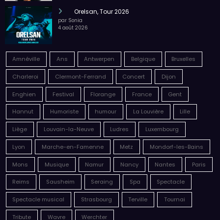
Orelsan, Tour 2026
par Sonia
4 août 2026
Amnéville
Ans
Antwerpen
Belgique
Bruxelles
Charleroi
Clermont-Ferrand
Concert
Dijon
Enghien
Festival
Florange
France
Gent
Hannut
Humoriste
humour
La Louvière
Lille
Liège
Louvain-la-Neuve
Ludres
Luxembourg
Lyon
Marche-en-Famenne
Metz
Mondorf-les-Bains
Mons
Musique
Namur
Nancy
Nantes
Paris
Reims
Sausheim
Seraing
Spa
Spectacle
Spectacle musical
Strasbourg
Terville
Tournai