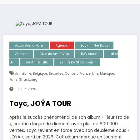
Accor Arena Paris
Agenda
Back In The Dayz
Concert
Galaxie Amnéville
ING Arena
Label
LN
Zénith De Lille
Zénith De Strasbourg
,
,
,
,
,
,
,
Amnéville
Belgique
Bruxelles
Concert
France
Lille
Musique
,
Paris
Strasbourg
15 Juin 2026
Tayc, JOŸA TOUR
Après le succès phénoménal de son album « Fleur Froide
», certifié disque de diamant avec plus de 600 000
ventes, Tayc revient en force avec son deuxième opus «
JOŸA », sorti en 2026. Cet album marque un tournant