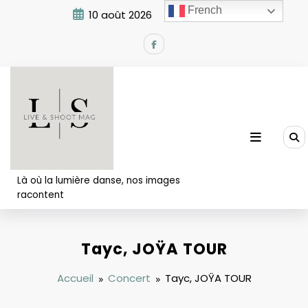
Aller
French
10 août 2026
7:18:31 PM
au
contenu
Là où la lumière danse, nos images
racontent
Tayc, JOŸA TOUR
Accueil
Concert
Tayc, JOŸA TOUR