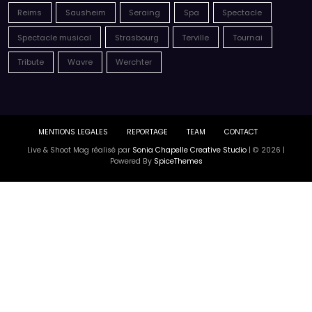
PE : De retour avec une vie de tous les jours en
équilibre
par Sonia
6 août 2026
Amnéville
Ans
Antwerpen
Belgique
Bruxelles
Charleroi
Clermont-Ferrand
Concert
Dijon
Enghien
Festival
Florange
France
Gent
Hannut
Humoriste
humour
La Louvière
Lille
Liège
Louvain-la-Neuve
Ludres
Luxembourg
Lyon
Marche-en-Famenne
Metz
Mondorf-les-Bains
Mons
Musique
Namur
Nancy
Nantes
Paris
Reims
Sausheim
Seraing
Spa
Spectacle
Spectacle musical
Strasbourg
Terville
Tournai