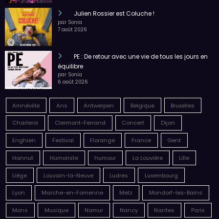
Là où la lumière danse, nos images racontent
Il Cello, Collégiale Notre-Dame de Huy
par Sonia
10 août 2026
Red Festival 2026 : à Avin, la musique se vit
autrement
par Sonia
9 août 2026
LES NUITS DE LONGWY AOUT 2026
par Sonia Degliame
9 août 2026
Julien Rossier est Coluche !
par Sonia
7 août 2026