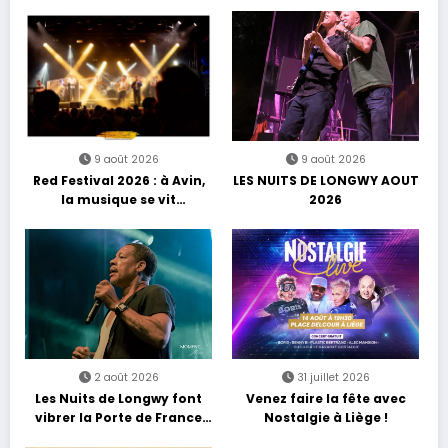
9 août 2026
9 août 2026
Red Festival 2026 : à Avin,
LES NUITS DE LONGWY AOUT
la musique se vit
2026
autrement
2 août 2026
31 juillet 2026
Les Nuits de Longwy font
Venez faire la fête avec
vibrer la Porte de France
Nostalgie à Liège !
avec une soirée entre