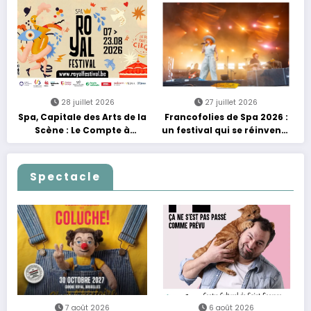
découvertes et énergie
reggae
28 juillet 2026
27 juillet 2026
Spa, Capitale des Arts de la
Francofolies de Spa 2026 :
Scène : Le Compte à
un festival qui se réinvente
Rebours est Lancé !
entre nouveautés et
grands moments de scène
Spectacle
7 août 2026
6 août 2026