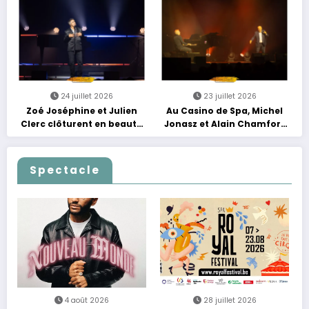
24 juillet 2026
23 juillet 2026
Zoé Joséphine et Julien
Au Casino de Spa, Michel
Clerc clôturent en beauté
Jonasz et Alain Chamfort
Les Nuits Francofolies au
célèbrent le temps qui
Casino
passe… sans jamais céder
à la nostalgie
Spectacle
4 août 2026
28 juillet 2026