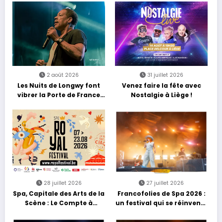
2 août 2026
31 juillet 2026
Les Nuits de Longwy font
Venez faire la fête avec
vibrer la Porte de France
Nostalgie à Liège !
avec une soirée entre
découvertes et énergie
reggae
28 juillet 2026
27 juillet 2026
Spa, Capitale des Arts de la
Francofolies de Spa 2026 :
Scène : Le Compte à
un festival qui se réinvente
Rebours est Lancé !
entre nouveautés et
grands moments de scène