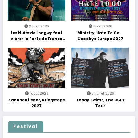
2 août 2026
1 août 2026
Les Nuits de Longwy font
Ministry, Hate To Go –
vibrer la Porte de France
Goodbye Europe 2027
avec une soirée entre
découvertes et énergie
reggae
1 août 2026
31 juillet 2026
Kanonenfieber, Kriegstage
Teddy Swims, The UGLY
2027
Tour
Festival