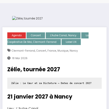
Agenda
Concert
L'Autre Canal, Nancy
La
Coopérative De Mai, Clermont-Ferrand
Label LN
,
,
,
,
Clermont-Ferrand
Concert
France
Musique
Nancy
18 Mai 2026
Zélie, tournée 2027
Zélie : Le Cœur et sa Dictature – Dates de concert 2027
21 janvier 2027 à Nancy
Lieu : L’Autre Canal