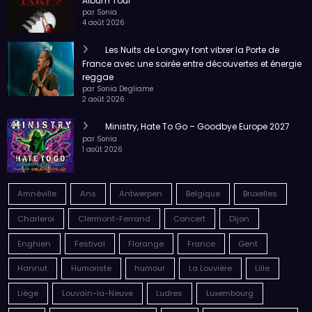
Album Tour
par Sonia
4 août 2026
Les Nuits de Longwy font vibrer la Porte de
France avec une soirée entre découvertes et énergie
reggae
par Sonia Degliame
2 août 2026
Ministry, Hate To Go – Goodbye Europe 2027
par Sonia
1 août 2026
Amnéville
Ans
Antwerpen
Belgique
Bruxelles
Charleroi
Clermont-Ferrand
Concert
Dijon
Enghien
Festival
Florange
France
Gent
Hannut
Humoriste
humour
La Louvière
Lille
Liège
Louvain-la-Neuve
Ludres
Luxembourg